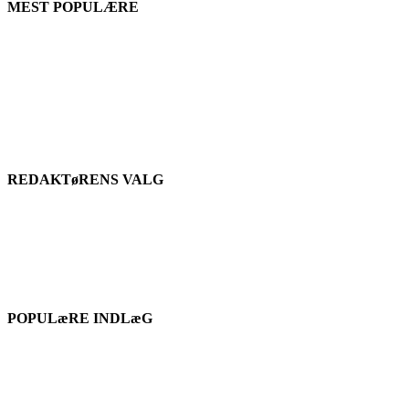
MEST POPULÆRE
REDAKTøRENS VALG
POPULæRE INDLæG